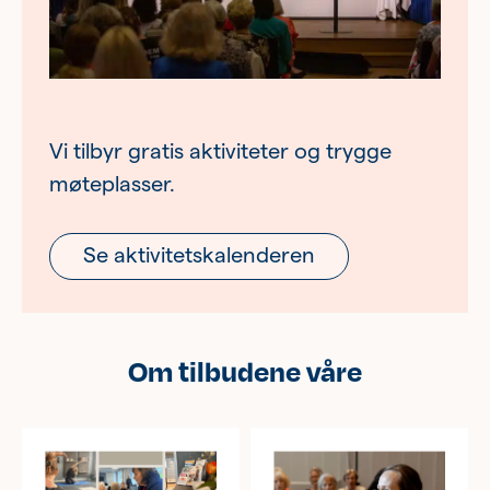
Ung
Eldre
Vi tilbyr gratis aktiviteter og trygge
Om oss
møteplasser.
Siste nytt
Samarbeid
Se aktivitetskalenderen
Våre ideelle virksomheter
Om tilbudene våre