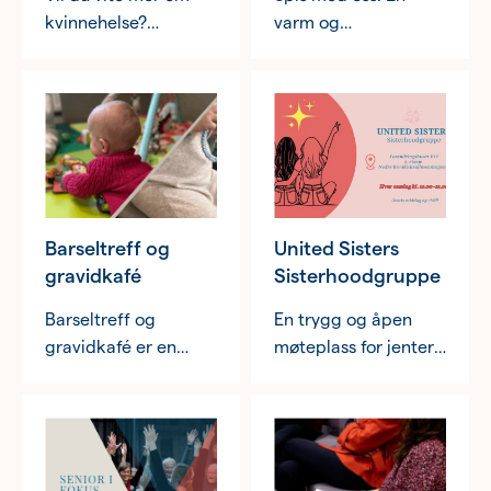
kvinnehelse?
varm og
Kvinnehelse i fokus er
inkluderende
en serie med
møteplass.
temamøter der vi
setter kvinnehelse i
sentrum og løfter
fram aktuelle
temaer, erfaringer og
ny kunnskap.
Barseltreff og
United Sisters
gravidkafé
Sisterhoodgruppe
Barseltreff og
En trygg og åpen
gravidkafé er en
møteplass for jenter
avslappet og trygg
og ikke-binære i
møteplass for
alderen 13-20 år.
gravide, foreldre og
små barn – et
kjærkomment