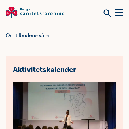
Meny
Søk
Om tilbudene våre
Vil du bli frivillig?
Om tilbudene våre
Vil du bli frivillig?
Aktivitetskalender
Bli medlem
Nyhetsbrev
Om tilbudene våre
Kvinnehelse