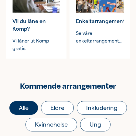
mulighet til gratis
undersøkelser i
trygge omgivelser.
Vil du låne en
Enkeltarrangementer
Komp?
Se våre
Vi låner ut Komp
enkeltarrangementer
gratis.
i Bergen
sanitetsforening/Kvinnehel
Bergen. Her finner du
temakvelder,
foredrag og
Kommende arrangementer
aktiviteter som ikke
er en del av våre
faste tilbud.
Alle
Eldre
Inkludering
Kvinnehelse
Ung