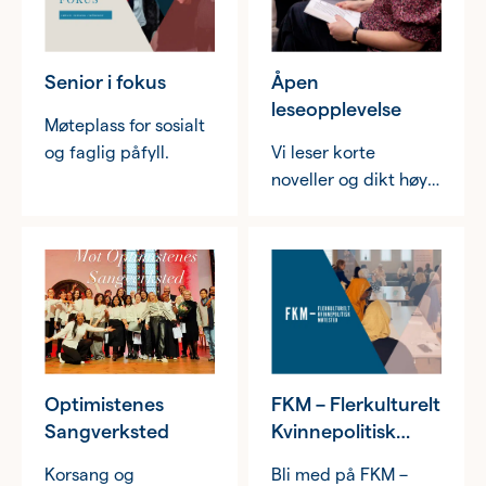
stueskifte og en
mulighet til å møte
andre og bygge
Senior i fokus
Åpen
nettverk.
leseopplevelse
Møteplass for sosialt
og faglig påfyll.
Vi leser korte
noveller og dikt høyt
og har åpne samtaler
om det tekstene
setter i gang av
tanker, følelser og
assosiasjoner.
Optimistenes
FKM – Flerkulturelt
Sangverksted
Kvinnepolitisk
Møtested
Korsang og
Bli med på FKM –