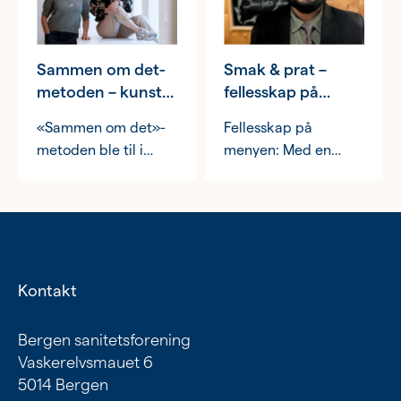
hun det var spam –
men heldigvis for
oss tok hun sjansen!
Sammen om det-
Smak & prat –
metoden – kunst
fellesskap på
og fellesskap for
menyen
«Sammen om det»-
Fellesskap på
personer med
metoden ble til i
menyen: Med en
demens
2020, og har vært
forkjærlighet for mat
helt sentral i vår
og nettverksbygging
satsing på
er Kazi perfekt
eldrefeltet. Målet for
ansvarlig for
metoden er å skape
aktiviteten Smak &
en arena der
prat
Kontakt
personer med
demens kan aktivt
Bergen sanitetsforening
delta kulturlivet.
Vaskerelvsmauet 6
5014 Bergen