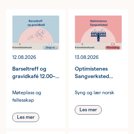
12.08.2026
13.08.2026
Barseltreff og
Optimistenes
gravidkafé 12.00–
Sangverksted
14.00
17.00–19.00
Møteplass og
Syng og lær norsk
fellesskap
Les mer
Les mer