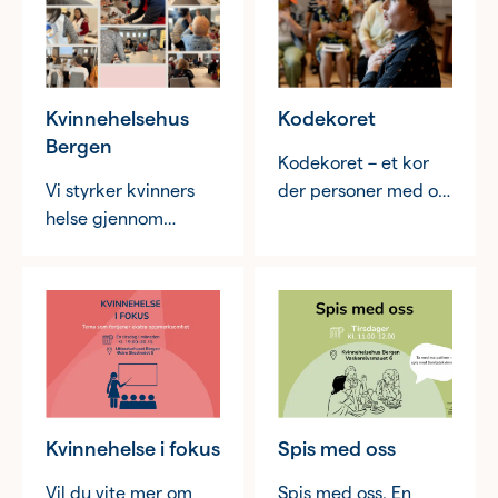
Kvinnehelsehus
Kodekoret
Bergen
Kodekoret – et kor
Vi styrker kvinners
der personer med og
helse gjennom
uten demens møtes i
kunnskap, støtte og
musikken. Her er vi
fellesskap.
likeverdige korister.
Kvinnehelse i fokus
Spis med oss
Vil du vite mer om
Spis med oss. En