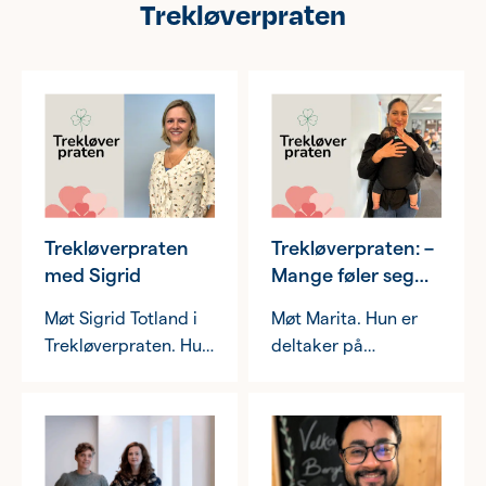
Trekløverpraten
Trekløverpraten
Trekløverpraten: –
med Sigrid
Mange føler seg
alene i
Møt Sigrid Totland i
Møt Marita. Hun er
svangerskapet og
Trekløverpraten. Hun
deltaker på
som nybakt
er
Barseltreff og
mamma
prosjektkoordinator for
gravidkafé. Da hun
kvinnehelse og
først oppdaget
inkludering hos oss.
Gravidkafé på
Facebook, trodde