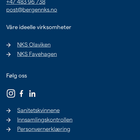
+47 483 96 738
post@bergennks.no
Våre ideelle virksomheter
NKS Olaviken
NKS Fayehagen
Følg oss
Sanitetskvinnene
Innsamlingskontrollen
Personvernerklæring