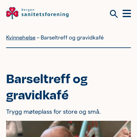
Meny
Søk
Kvinnehelse
Barseltreff og gravidkafé
Vil du bli frivillig?
Om tilbudene våre
Vil du bli frivillig?
Barseltreff og
Bli medlem
gravidkafé
Nyhetsbrev
Om tilbudene våre
Trygg møteplass for store og små.
Kvinnehelse