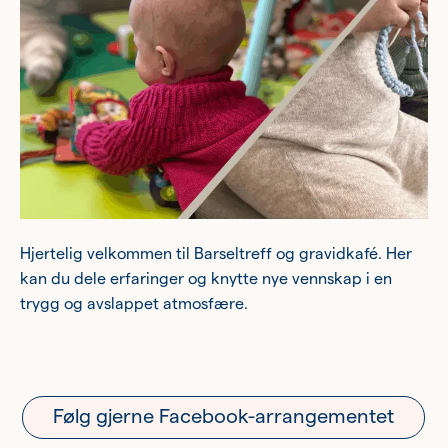
Ung
Eldre
Om oss
Siste nytt
Samarbeid
Hjertelig velkommen til Barseltreff og gravidkafé. Her
Våre ideelle virksomheter
kan du dele erfaringer og knytte nye vennskap i en
trygg og avslappet atmosfære.
Følg gjerne Facebook-arrangementet