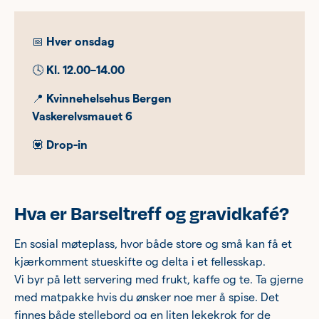
📅
Hver onsdag
🕓
Kl. 12.00–14.00
📍
Kvinnehelsehus Bergen
Vaskerelvsmauet 6
💟
Drop-in
Hva er Barseltreff og gravidkafé?
En sosial møteplass, hvor både store og små kan få et
kjærkomment stueskifte og delta i et fellesskap.
Vi byr på lett servering med frukt, kaffe og te. Ta gjerne
med matpakke hvis du ønsker noe mer å spise. Det
finnes både stellebord og en liten lekekrok for de