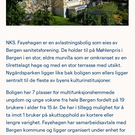
Ung
Eldre
Om oss
NKS. Fayehagen er en avlastningsbolig som eies av
Bergen sanitetsforening. De holder til på Møhlenpris i
Siste nytt
Bergen i en stor, eldre murvilla som er omkranset av en
tilrettelagt hage og med en stor terrasse med utsikt.
Samarbeid
Nygårdsparken ligger like bak boligen som ellers ligger
Våre ideelle virksomheter
sentralt til de fleste av byens kulturinstitusjoner.
Boligen har 7 plasser for multifunksjonshemmede
ungdom og unge voksne fra hele Bergen fordelt på 19
brukere i alder fra 15 år. De har i tillegg mulighet for å
ta imot 1 bruker på akuttopphold av kortere eller
lengre varighet. Fayehagen har samarbeidsavtale med
Bergen kommune og ligger organisert under enhet for