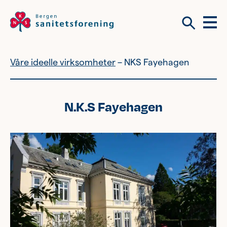
Meny
Søk
Våre ideelle virksomheter
NKS Fayehagen
Vil du bli frivillig?
Om tilbudene våre
N.K.S Fayehagen
Vil du bli frivillig?
Bli medlem
Nyhetsbrev
Om tilbudene våre
Kvinnehelse