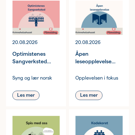
20.08.2026
20.08.2026
Optimistenes
Åpen
Sangverksted
leseopplevelse
17.00–19.00
14.00–16.00
Syng og lær norsk
Opplevelsen i fokus
Les mer
Les mer