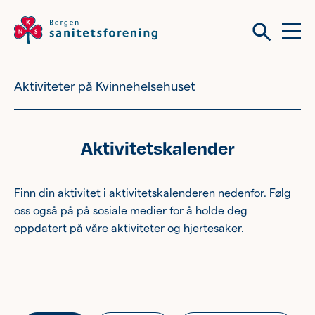
Meny
Søk
Aktiviteter på Kvinnehelsehuset
Vil du bli frivillig?
Om tilbudene våre
Aktivitetskalender
Vil du bli frivillig?
Bli medlem
Finn din aktivitet i aktivitetskalenderen nedenfor. Følg
oss også på på sosiale medier for å holde deg
Nyhetsbrev
oppdatert på våre aktiviteter og hjertesaker.
Om tilbudene våre
Kvinnehelse