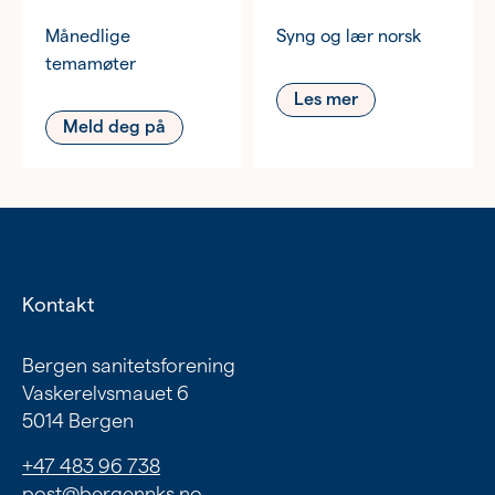
17.00–19.00
Månedlige
Syng og lær norsk
temamøter
Les mer
Meld deg på
Kontakt
Bergen sanitetsforening
Vaskerelvsmauet 6
5014 Bergen
+47 483 96 738
post@bergennks.no