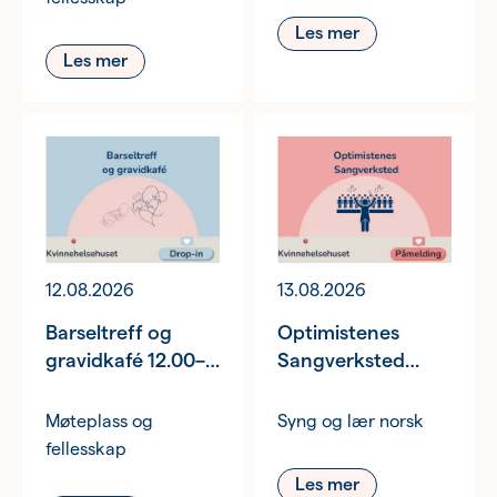
Les mer
Les mer
12.08.2026
13.08.2026
Barseltreff og
Optimistenes
gravidkafé 12.00–
Sangverksted
14.00
17.00–19.00
Møteplass og
Syng og lær norsk
fellesskap
Les mer