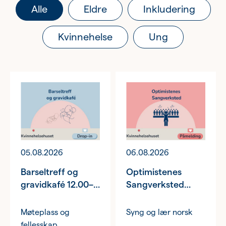
Ung
Alle
Eldre
Inkludering
Eldre
Kvinnehelse
Ung
Om oss
Siste nytt
Samarbeid
Våre ideelle virksomheter
05.08.2026
06.08.2026
Barseltreff og
Optimistenes
gravidkafé 12.00–
Sangverksted
14.00
17.00–19.00
Møteplass og
Syng og lær norsk
fellesskap