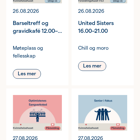
26.08.2026
26.08.2026
Barseltreff og
United Sisters
gravidkafé 12.00–
16.00–21.00
14.00
Møteplass og
Chill og moro
fellesskap
Les mer
Les mer
27.08.2026
27.08.2026