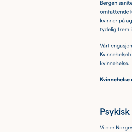
Om
Bergen sanite
omfattende 
tilbudene
kvinner på a
våre
tydelig frem 
Vårt engasje
Kvinnehelsehus
kvinnehelse.
Kvinnehelse e
Psykisk 
Vi eier Norge