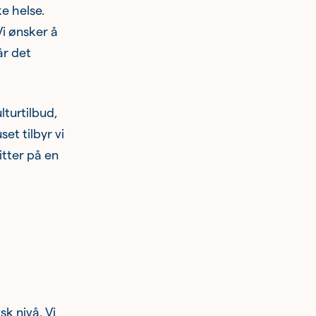
e helse.
Vi ønsker å
r det
turtilbud,
et tilbyr vi
tter på en
k nivå. Vi