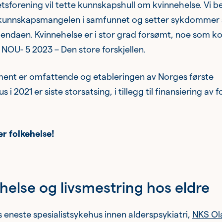
tsforening vil tette kunnskapshull om kvinnehelse. Vi b
kunnskapsmangelen i samfunnet og setter sykdomme
gendaen. Kvinnehelse er i stor grad forsømt, noe som 
i NOU- 5 2023 – Den store forskjellen.
ment er omfattende og etableringen av Norges første
 i 2021 er siste storsatsing, i tillegg til finansiering av 
r folkehelse!
helse og livsmestring hos eldre
s eneste spesialistsykehus innen alderspsykiatri,
NKS Ol