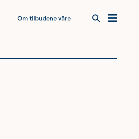
Om tilbudene våre
Meny
Søk
Om oss
Siste nytt
Samarbeid
Våre ideelle
virksomheter