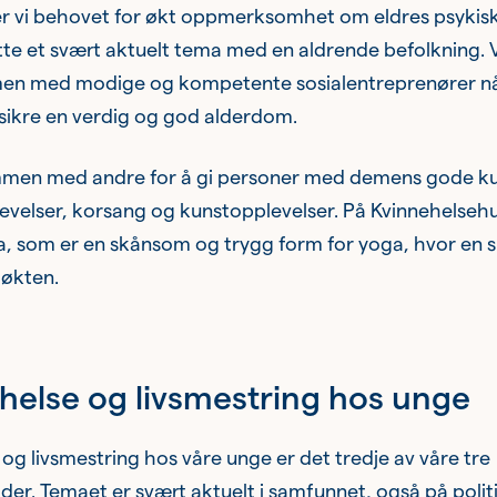
er vi behovet for økt oppmerksomhet om eldres psykisk
ette et svært aktuelt tema med en aldrende befolkning. 
men med modige og kompetente sosialentreprenører nå
sikre en verdig og god alderdom.
mmen med andre for å gi personer med demens gode kul
velser, korsang og kunstopplevelser. På Kvinnehelsehus
, som er en skånsom og trygg form for yoga, hvor en si
 økten.
 helse og livsmestring hos unge
 og livsmestring hos våre unge er det tredje av våre tre
er. Temaet er svært aktuelt i samfunnet, også på politis