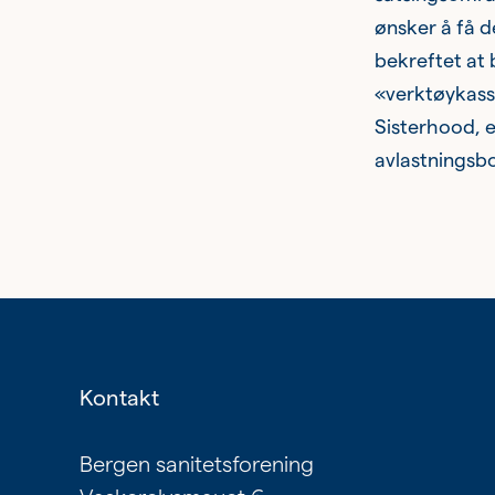
ønsker å få d
bekreftet at 
«verktøykasse»
Sisterhood, e
avlastningsbo
Kontakt
Bergen sanitetsforening