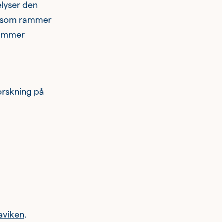
elyser den
r som rammer
kommer
forskning på
aviken
.