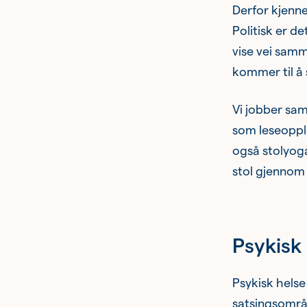
Derfor kjenn
Politisk er d
vise vei sam
kommer til å 
Vi jobber sa
som leseopple
også stolyoga
stol gjennom
Psykisk
Psykisk helse
satsingsområd