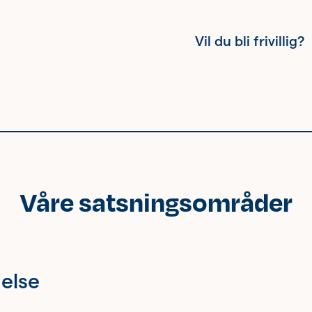
Vil du bli frivillig?
Kvinnehelse
Våre satsningsområder
Ung
Eldre
else