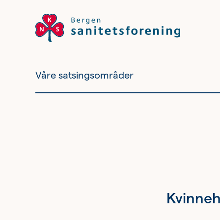
Våre satsingsområder
Vil du bli
frivillig?
Bli medlem
Nyhetsbrev
Kvinneh