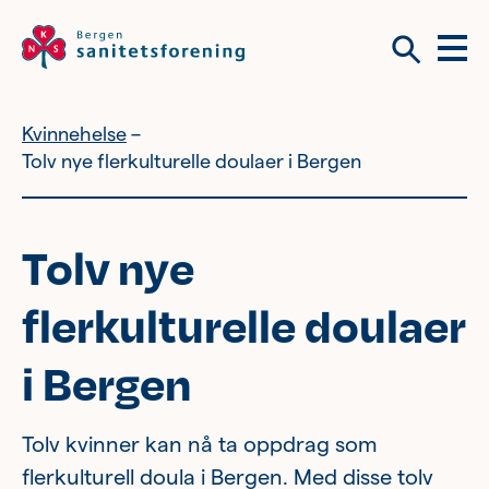
Meny
Søk
Kvinnehelse
Vil du bli frivillig?
Om tilbudene våre
Tolv nye flerkulturelle doulaer i Bergen
Vil du bli frivillig?
Tolv nye
Bli medlem
flerkulturelle doulaer
Nyhetsbrev
i Bergen
Om tilbudene våre
Tolv kvinner kan nå ta oppdrag som
Kvinnehelse
flerkulturell doula i Bergen. Med disse tolv