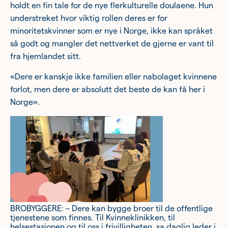
holdt en fin tale for de nye flerkulturelle doulaene.
Hun
understreket hvor viktig rollen deres er for
minoritetskvinner som er nye i Norge, ikke kan språket
så godt og mangler det nettverket de gjerne er vant til
fra hjemlandet sitt.
«Dere er kanskje ikke familien eller nabolaget kvinnene
forlot, men dere er absolutt det beste de kan få her i
Norge».
BROBYGGERE: – Dere kan bygge broer til de offentlige
tjenestene som finnes. Til Kvinneklinikken, til
helsestasjonen og til oss i frivilligheten, sa daglig leder i