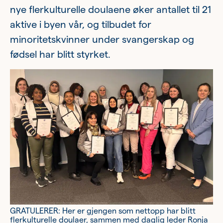
Ung
nye flerkulturelle doulaene øker antallet til 21
aktive i byen vår, og tilbudet for
Eldre
minoritetskvinner under svangerskap og
fødsel har blitt styrket.
Om oss
Siste nytt
Samarbeid
Våre ideelle virksomheter
GRATULERER: Her er gjengen som nettopp har blitt
flerkulturelle doulaer, sammen med daglig leder Ronja