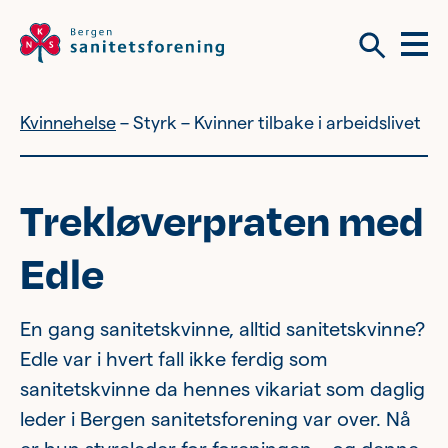
Meny
Søk
Kvinnehelse
Styrk – Kvinner tilbake i arbeidslivet
Vil du bli frivillig?
Om tilbudene våre
Trekløverpraten med
Vil du bli frivillig?
Edle
Bli medlem
Nyhetsbrev
En gang sanitetskvinne, alltid sanitetskvinne?
Edle var i hvert fall ikke ferdig som
Om tilbudene våre
sanitetskvinne da hennes vikariat som daglig
Kvinnehelse
leder i Bergen sanitetsforening var over. Nå