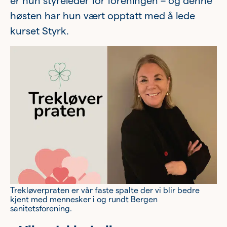
er hun styreleder for foreningen – og denne
Ung
høsten har hun vært opptatt med å lede
kurset Styrk.
Eldre
Om oss
Siste nytt
Samarbeid
Våre ideelle virksomheter
Trekløverpraten er vår faste spalte der vi blir bedre
kjent med mennesker i og rundt Bergen
sanitetsforening.