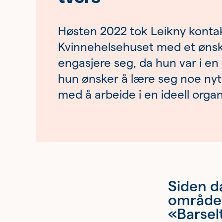
Om
tilbudene
Høsten 2022 tok Leikny kont
våre
Kvinnehelsehuset med et øns
engasjere seg, da hun var i en 
hun ønsker å lære seg noe nytt
med å arbeide i en ideell organ
Siden d
områder
«Barselt