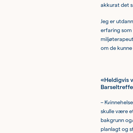
akkurat det s
Jeg er utdann
erfaring som 
miljøterapeu
om de kunne b
«Heldigvis 
Barseltreff
– Kvinnehelse
skulle være e
bakgrunn og/e
planlagt og s