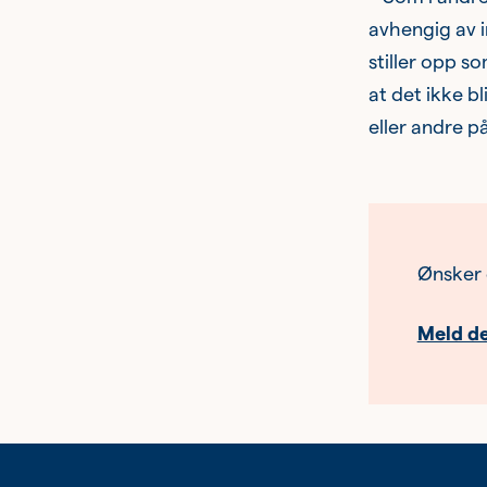
avhengig av in
stiller opp so
at det ikke bl
eller andre på
Ønsker 
Meld de