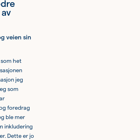
edre
 av
g veien sin
e som het
isasjonen
sasjon jeg
 jeg som
ar
 og foredrag
eg ble mer
om inkludering
er. Dette er jo