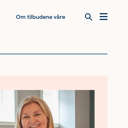
Om tilbudene våre
Meny
Søk
Om oss
Siste nytt
Samarbeid
Våre ideelle
virksomheter