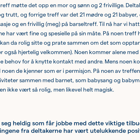
treff møtte det opp en mor og sønn og 2 frivillige. Delt
og trutt, og forrige treff var det 21 mødre og 21 babyer,
je og en frivillig (meg) på barseltreff. Til nå har vi hatt
ne har vært fine og spesielle på sin måte. På noen treff h
 kan da rolig sitte og prate sammen om det som oppt
 er også hjertelig velkommen). Noen kommer alene med 
je behov for å knytte kontakt med andre. Mens noen 
en de kjenner som er i permisjon. På noen av treffene
tiviteter sammen med barnet, som babysang og babyma
n ikke vært så rolig, men likevel helt magisk.
r seg heldig som får jobbe med dette viktige tilbu
ingene fra deltakerne har vært utelukkende posit