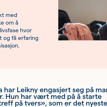
akt med
ke om å
livsfase hvor
 og få erfaring
isasjon.
a har Leikny engasjert seg på m
. Hun har vært med på å starte
reff på tvers», som er det nyest