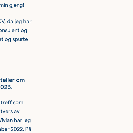
 min gjeng!
CV, da jeg har
konsulent og
t og spurte
rteller om
2023.
ltreff som
 tvers av
ivian har jeg
mber 2022. På