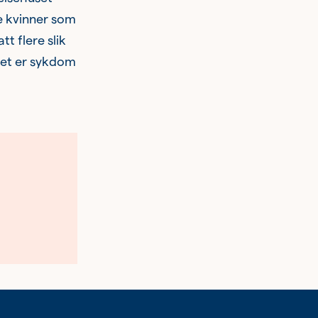
te kvinner som
tt flere slik
 det er sykdom