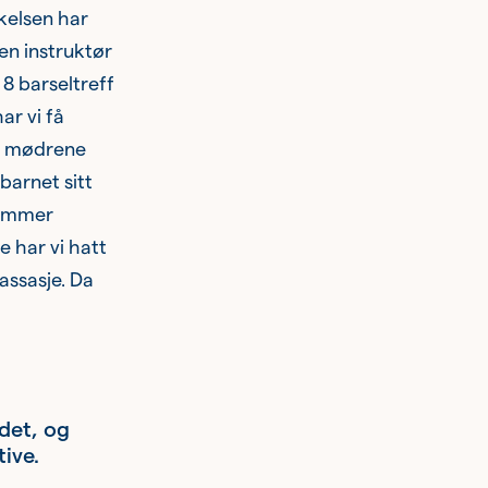
akelsen har
 en instruktør
 8 barseltreff
ar vi få
ar mødrene
barnet sitt
kommer
 har vi hatt
ssasje. Da
det, og
ive.