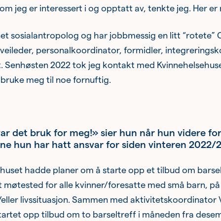
om jeg er interessert i og opptatt av, tenkte jeg. Her er
et sosialantropolog og har jobbmessig en litt “rotete” 
veileder, personalkoordinator, formidler, integrerings
t. Senhøsten 2022 tok jeg kontakt med Kvinnehelsehuse
ruke meg til noe fornuftig.
var det bruk for meg!» sier hun når hun videre fo
ene hun har hatt ansvar for siden vinteren 2022/
huset hadde planer om å starte opp et tilbud om barse
t møtested for alle kvinner/foresatte med små barn, på
ller livssituasjon. Sammen med aktivitetskoordinator V
tartet opp tilbud om to barseltreff i måneden fra dese