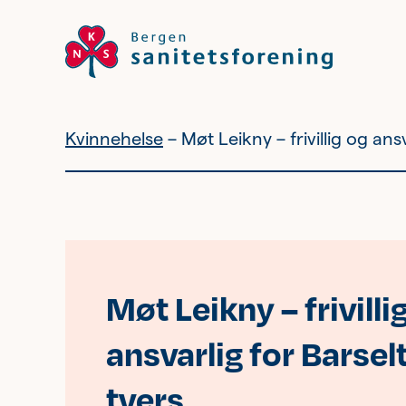
Kvinnehelse
Møt Leikny – frivillig og ans
Vil du bli
frivillig?
Bli medlem
Møt Leikny – frivilli
ansvarlig for Barsel
Nyhetsbrev
tvers