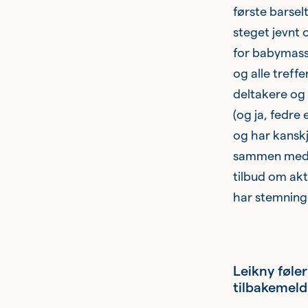
første barsel
steget jevnt 
for babymassas
og alle treffe
deltakere og
(og ja, fedre
og har kansk
sammen med no
tilbud om ak
har stemninge
Leikny føle
tilbakemeld