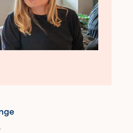
ange
e