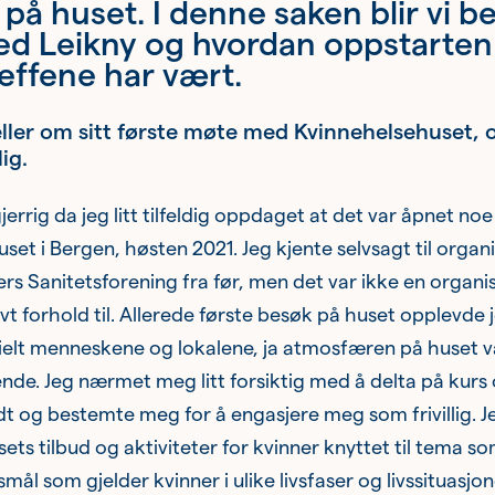
 på huset. I denne saken blir vi b
ed Leikny og hvordan oppstarten
effene har vært.
eller om sitt første møte med Kvinnehelsehuset, o
lig.
gjerrig da jeg litt tilfeldig oppdaget at det var åpnet no
set i Bergen, høsten 2021. Jeg kjente selvsagt til organ
rs Sanitetsforening fra før, men det var ikke en organi
vt forhold til. Allerede første besøk på huset opplevde
sielt menneskene og lokalene, ja atmosfæren på huset v
e. Jeg nærmet meg litt forsiktig med å delta på kurs
dt og bestemte meg for å engasjere meg som frivillig. J
ets tilbud og aktiviteter for kvinner knyttet til tema s
ål som gjelder kvinner i ulike livsfaser og livssituasjon