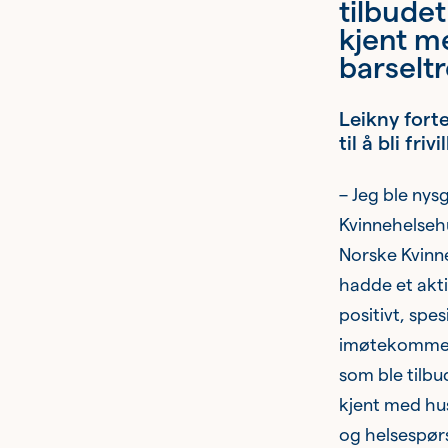
tilbudet
kjent m
barseltr
Leikny fort
til å bli frivil
– Jeg ble nys
Kvinnehelsehu
Norske Kvinne
hadde et akti
positivt, spe
imøtekommend
som ble tilbu
kjent med hus
og helsespørsm