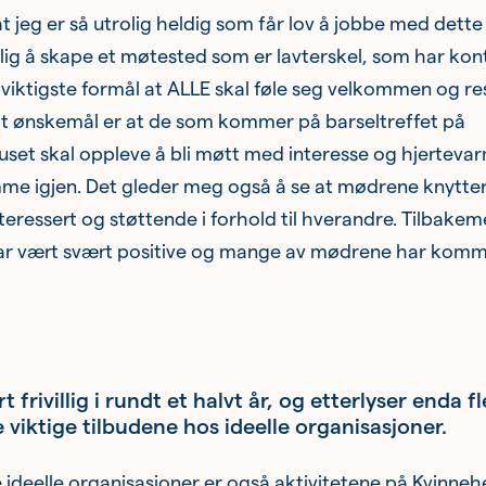
at jeg er så utrolig heldig som får lov å jobbe med dette
lig å skape et møtested som er lavterskel, som har kont
iktigste formål at ALLE skal føle seg velkommen og re
tt ønskemål er at de som kommer på barseltreffet på
set skal oppleve å bli møtt med interesse og hjerteva
me igjen. Det gleder meg også å se at mødrene knytte
nteressert og støttende i forhold til hverandre. Tilbake
ar vært svært positive og mange av mødrene har komme
frivillig i rundt et halvt år, og etterlyser enda fle
de viktige tilbudene hos ideelle organisasjoner.
 ideelle organisasjoner er også aktivitetene på Kvinneh