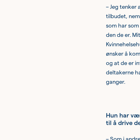
– Jeg tenker 
tilbudet, nem
som har som v
den de er. Mi
Kvinnehelsehu
ønsker å kom
og at de er i
deltakerne h
ganger.
Hun har vært 
til å drive 
– Som i andre