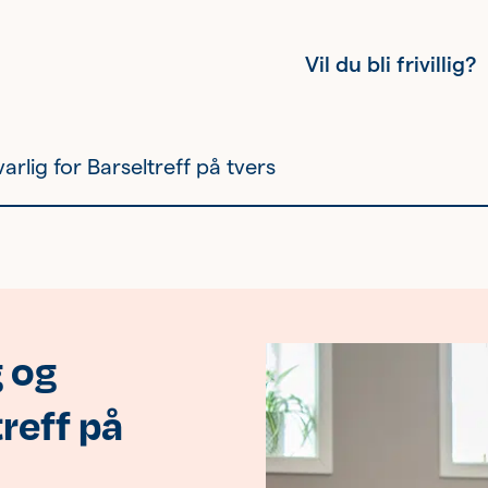
Vil du bli frivillig?
varlig for Barseltreff på tvers
Kvinnehelse
Ung
g og
Eldre
treff på