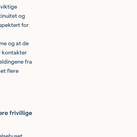
 viktige
inuitet og
spektert for
rme og at de
r kontakter
meldingene fra
t flere
re frivillige
elsehuset