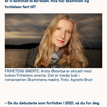
er vi kommet til 80-tallet. Hva har skammen og
Ung
fortielsen ført til?
Eldre
Om oss
Siste nytt
Samarbeid
Våre ideelle virksomheter
FRIHETENS SMERTE: Anita Østerbø er aktuell med
boken Frihetens smerte. Det er tredje bok i
romanserien Skammens mødre. Foto: Agnete Brun
– Da du debuterte som forfatter i 2021, så du for deg