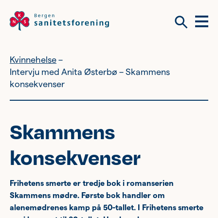
Meny
Søk
Kvinnehelse
Vil du bli frivillig?
Om tilbudene våre
Intervju med Anita Østerbø – Skammens
konsekvenser
Vil du bli frivillig?
Skammens
Bli medlem
konsekvenser
Nyhetsbrev
Om tilbudene våre
Frihetens smerte er tredje bok i romanserien
Skammens mødre. Første bok handler om
Kvinnehelse
alenemødrenes kamp på 50-tallet. I Frihetens smerte