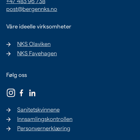
+47 483 96 738
Ung
post@bergennks.no
Eldre
Våre ideelle virksomheter
NKS Olaviken
Om oss
NKS Fayehagen
Siste nytt
Samarbeid
Følg oss
Våre ideelle virksomheter
Sanitetskvinnene
Innsamlingskontrollen
Personvernerklæring