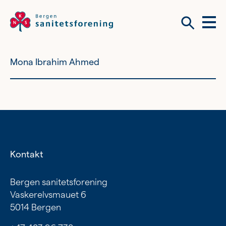
Meny
Søk
Mona Ibrahim Ahmed
Vil du bli frivillig?
Om tilbudene våre
Vil du bli frivillig?
Bli medlem
Kontakt
Nyhetsbrev
Om tilbudene våre
Bergen sanitetsforening
Vaskerelvsmauet 6
Kvinnehelse
5014 Bergen