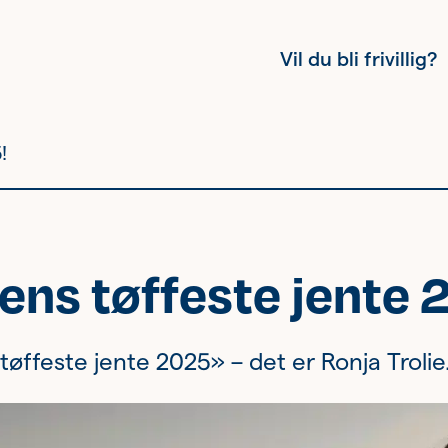
Vil du bli frivillig?
!
Kvinnehelse
ens tøffeste jente 
Ung
Eldre
øffeste jente 2025» – det er Ronja Trolie