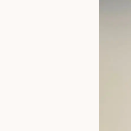
Om
tilbudene
våre