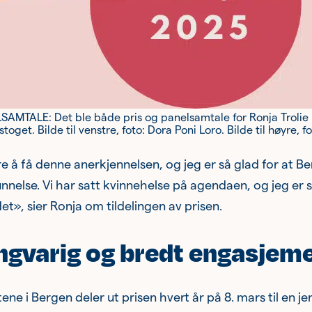
AMTALE: Det ble både pris og panelsamtale for Ronja Trolie på
oget. Bilde til venstre, foto: Dora Poni Loro. Bilde til høyre,
e å få denne anerkjennelsen, og jeg er så glad for at Ber
nnelse. Vi har satt kvinnehelse på agendaen, og jeg er så
et», sier Ronja om tildelingen av prisen.
angvarig og bredt engasjeme
ene i Bergen deler ut prisen hvert år på 8. mars til en j