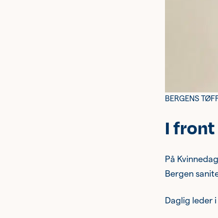
BERGENS TØFFES
I fron
På Kvinnedagen
Bergen sanite
Daglig leder 