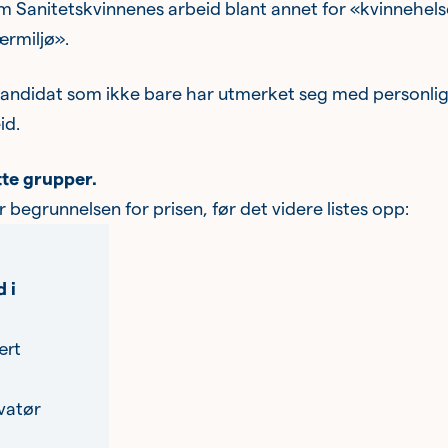
am Sanitetskvinnenes arbeid blant annet for «kvinnehels
ærmiljø».
en kandidat som ikke bare har utmerket seg med personli
id.
tte grupper.
begrunnelsen for prisen, før det videre listes opp:
 i
ært
vatør