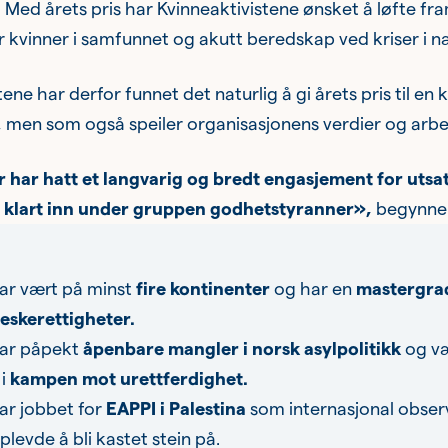
.
Med årets pris har Kvinneaktivistene ønsket å løfte fr
r kvinner i samfunnet og akutt beredskap ved kriser i n
tene har derfor funnet det naturlig å gi årets pris til 
 men som også speiler organisasjonens verdier og arbe
r har hatt et langvarig og bredt engasjement for utsa
klart inn under gruppen godhetstyranner»,
begynner 
ar vært på minst
fire kontinenter
og har en
mastergrad
skerettigheter.
ar påpekt
åpenbare mangler i norsk asylpolitikk
og v
 i
kampen mot urettferdighet.
ar jobbet for
EAPPI i Palestina
som internasjonal obser
levde å bli kastet stein på.