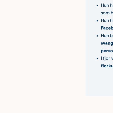
Hun h
som ha
Hun h
Face
Hun b
svang
perso
I fjor
flerk