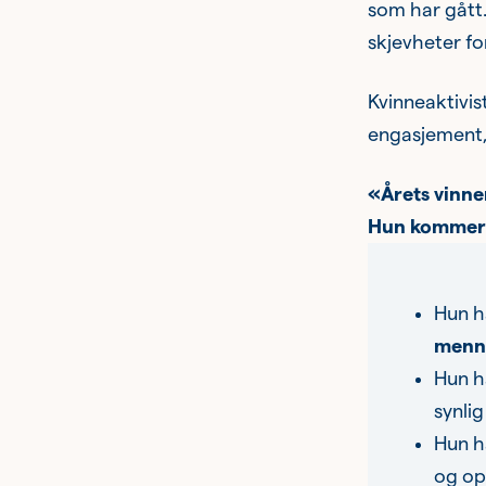
som har gått
skjevheter fo
Kvinneaktivis
engasjement,
«Årets vinne
Hun kommer 
Hun h
menne
Hun h
synlig
Hun h
og opp