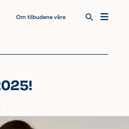
Om tilbudene våre
Meny
Søk
Om oss
Siste nytt
2025!
Samarbeid
Våre ideelle
.
virksomheter