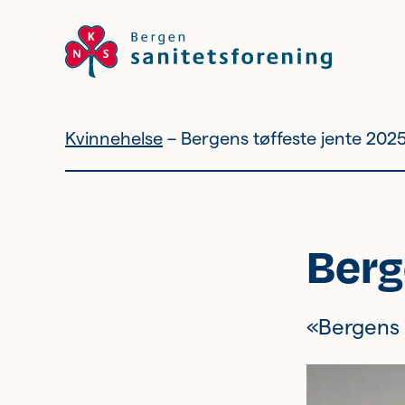
Kvinnehelse
Bergens tøffeste jente 2025
Vil du bli
frivillig?
Berg
Bli medlem
«Bergens t
Nyhetsbrev