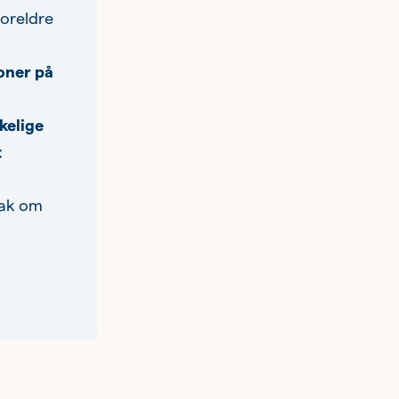
oreldre
oner på
kelige
t
sak om