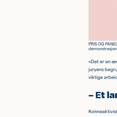
PRIS OG PANELS
demonstrasjonst
«Det er en ær
juryens begru
viktige arbeid
t l
– E
Kvinneaktivist