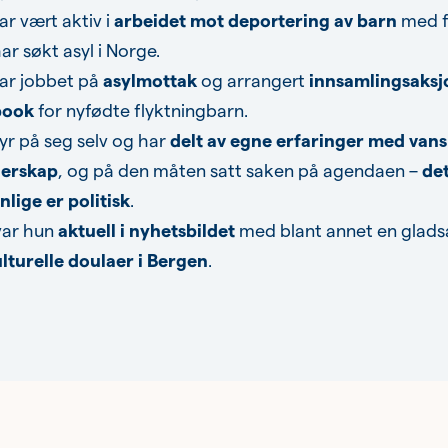
ar vært aktiv i
arbeidet mot deportering av barn
med f
r søkt asyl i Norge.
ar jobbet på
asylmottak
og arrangert
innsamlingsaksj
book
for nyfødte flyktningbarn.
yr på seg selv og har
delt av egne erfaringer med vans
erskap
, og på den måten satt saken på agendaen –
de
nlige er politisk
.
 var hun
aktuell i nyhetsbildet
med blant annet en glad
ulturelle doulaer i Bergen
.