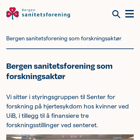
Meny
Søk
Bergen sanitetsforening som forskningsaktør
Vil du bli frivillig?
Om tilbudene våre
Bergen sanitetsforening som
Vil du bli frivillig?
forskningsaktør
Bli medlem
Nyhetsbrev
Vi sitter i styringsgruppen til Senter for
forskning på hjertesykdom hos kvinner ved
Om tilbudene våre
UiB, i tillegg til å finansiere tre
forskningsstillinger ved senteret.
Kvinnehelse