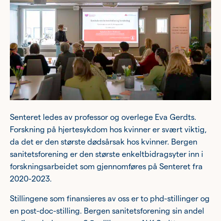
Ung
Eldre
Om oss
Siste nytt
Samarbeid
Senteret ledes av professor og overlege Eva Gerdts.
Våre ideelle virksomheter
Forskning på hjertesykdom hos kvinner er svært viktig,
da det er den største dødsårsak hos kvinner. Bergen
sanitetsforening er den største enkeltbidragsyter inn i
forskningsarbeidet som gjennomføres på Senteret fra
2020-2023.
Stillingene som finansieres av oss er to phd-stillinger og
en post-doc-stilling. Bergen sanitetsforening sin andel