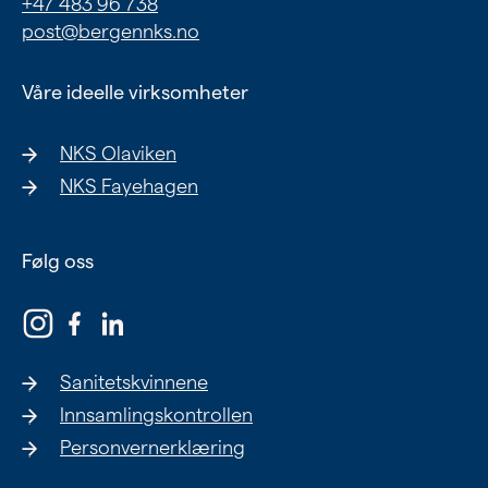
+47 483 96 738
Ung
post@bergennks.no
Eldre
Våre ideelle virksomheter
NKS Olaviken
Om oss
NKS Fayehagen
Siste nytt
Samarbeid
Følg oss
Våre ideelle virksomheter
Sanitetskvinnene
Innsamlingskontrollen
Personvernerklæring