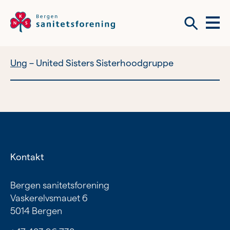
Meny
Søk
Ung
United Sisters Sisterhoodgruppe
Vil du bli frivillig?
Om tilbudene våre
Vil du bli frivillig?
Bli medlem
Kontakt
Nyhetsbrev
Om tilbudene våre
Bergen sanitetsforening
Vaskerelvsmauet 6
Kvinnehelse
5014 Bergen