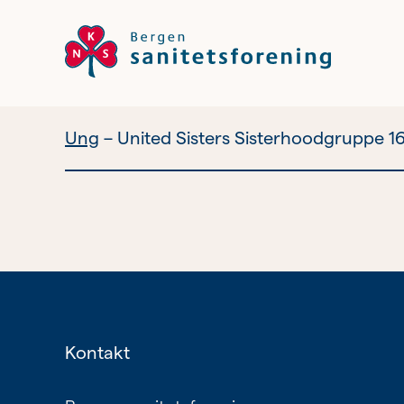
Ung
United Sisters Sisterhoodgruppe 1
Vil du bli
frivillig?
Bli medlem
Nyhetsbrev
Kontakt