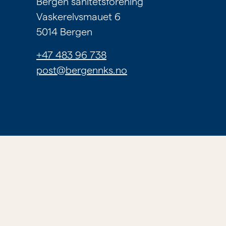
Bergen sanitetsforening
Om
Vaskerelvsmauet 6
tilbudene
5014 Bergen
våre
+47 483 96 738
post@bergennks.no