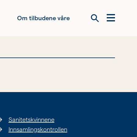
Om tilbudene våre
Meny
Søk
Om oss
Siste nytt
Samarbeid
Våre ideelle
virksomheter
Sanitetskvinnene
Innsamlingskontrollen