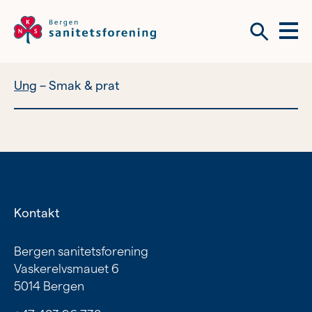
Meny
Søk
Ung
Smak & prat
Vil du bli frivillig?
Om tilbudene våre
Vil du bli frivillig?
Bli medlem
Kontakt
Nyhetsbrev
Om tilbudene våre
Bergen sanitetsforening
Vaskerelvsmauet 6
Kvinnehelse
5014 Bergen