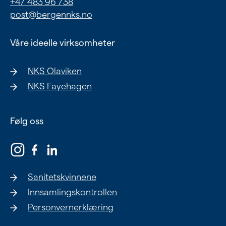
+47 483 96 738
Ung
post@bergennks.no
Eldre
Våre ideelle virksomheter
NKS Olaviken
Om oss
NKS Fayehagen
Siste nytt
Samarbeid
Følg oss
Våre ideelle virksomheter
Sanitetskvinnene
Innsamlingskontrollen
Personvernerklæring