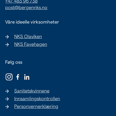
+47 483 96 738
Ung
post@bergennks.no
Eldre
Våre ideelle virksomheter
NKS Olaviken
Om oss
NKS Fayehagen
Siste nytt
Samarbeid
Følg oss
Våre ideelle virksomheter
Sanitetskvinnene
Innsamlingskontrollen
Personvernerklæring