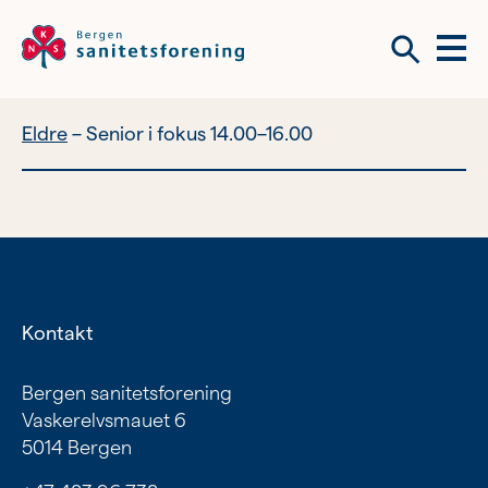
Meny
Søk
Eldre
Senior i fokus 14.00–16.00
Vil du bli frivillig?
Om tilbudene våre
Vil du bli frivillig?
Bli medlem
Kontakt
Nyhetsbrev
Om tilbudene våre
Bergen sanitetsforening
Vaskerelvsmauet 6
Kvinnehelse
5014 Bergen