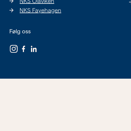
NKS Olaviken
NKS Fayehagen
Følg oss