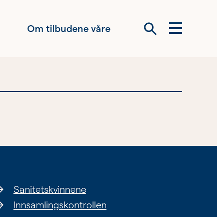
Om tilbudene våre
Meny
Søk
Om oss
Siste nytt
Samarbeid
Våre ideelle
virksomheter
Sanitetskvinnene
Innsamlingskontrollen