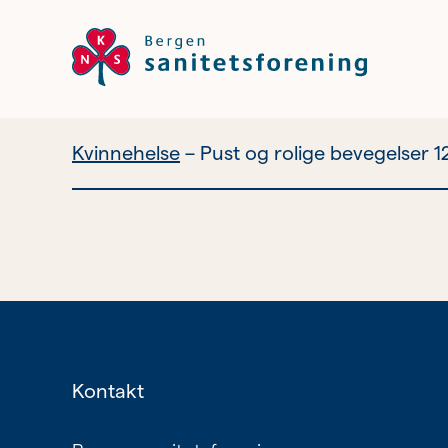
Kvinnehelse
Pust og rolige bevegelser 1
Vil du bli
frivillig?
Bli medlem
Nyhetsbrev
Kontakt