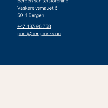
Bergen sanitetsforening
Om
Vaskerelvsmauet 6
tilbudene
5014 Bergen
våre
+47 483 96 738
post@bergennks.no