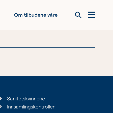
Om tilbudene våre
Meny
Søk
Om oss
Siste nytt
Samarbeid
Våre ideelle
virksomheter
Sanitetskvinnene
Innsamlingskontrollen