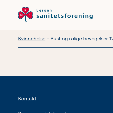
Kvinnehelse
Pust og rolige bevegelser 1
Vil du bli
frivillig?
Bli medlem
Nyhetsbrev
Kontakt