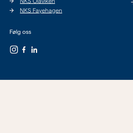
NKS Olaviken
NKS Fayehagen
Følg oss