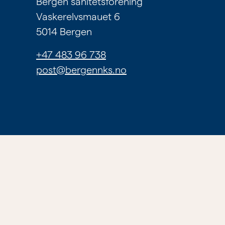
Bergen sanitetsforening
Om
Vaskerelvsmauet 6
tilbudene
5014 Bergen
våre
+47 483 96 738
post@bergennks.no