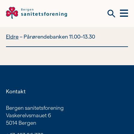
Meny
Søk
Eldre
Pårørendebanken 11.00–13.30
Vil du bli frivillig?
Om tilbudene våre
Vil du bli frivillig?
Bli medlem
Kontakt
Nyhetsbrev
Om tilbudene våre
Bergen sanitetsforening
Vaskerelvsmauet 6
Kvinnehelse
5014 Bergen