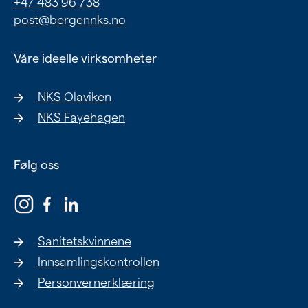
+47 483 96 738
Ung
post@bergennks.no
Eldre
Våre ideelle virksomheter
NKS Olaviken
Om oss
NKS Fayehagen
Siste nytt
Samarbeid
Følg oss
Våre ideelle virksomheter
Sanitetskvinnene
Innsamlingskontrollen
Personvernerklæring