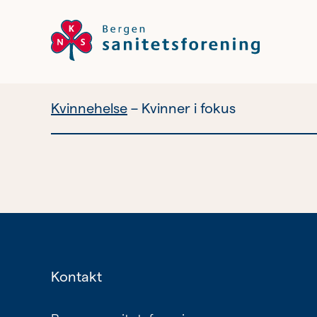
Kvinnehelse
Kvinner i fokus
Vil du bli
frivillig?
Bli medlem
Nyhetsbrev
Kontakt