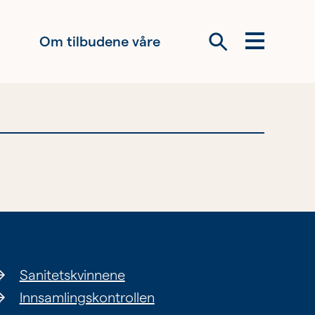
Om tilbudene våre
Meny
Søk
Om oss
Siste nytt
Samarbeid
Våre ideelle
virksomheter
Sanitetskvinnene
Innsamlingskontrollen