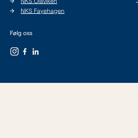
NKS Olaviken
NKS Fayehagen
Følg oss