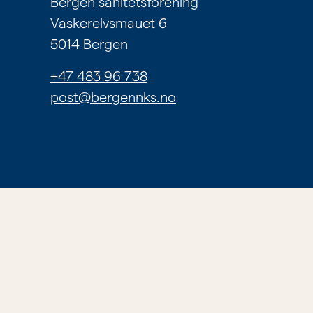
Bergen sanitetsforening
Om
Vaskerelvsmauet 6
tilbudene
5014 Bergen
våre
+47 483 96 738
post@bergennks.no