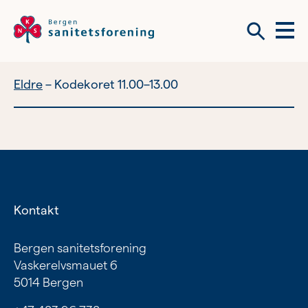
Meny
Søk
Eldre
Kodekoret 11.00–13.00
Vil du bli frivillig?
Om tilbudene våre
Vil du bli frivillig?
Bli medlem
Kontakt
Nyhetsbrev
Om tilbudene våre
Bergen sanitetsforening
Vaskerelvsmauet 6
Kvinnehelse
5014 Bergen