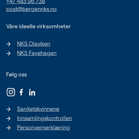
+47 483 96 738
Ung
post@bergennks.no
Eldre
Våre ideelle virksomheter
NKS Olaviken
Om oss
NKS Fayehagen
Siste nytt
Samarbeid
Følg oss
Våre ideelle virksomheter
Sanitetskvinnene
Innsamlingskontrollen
Personvernerklæring