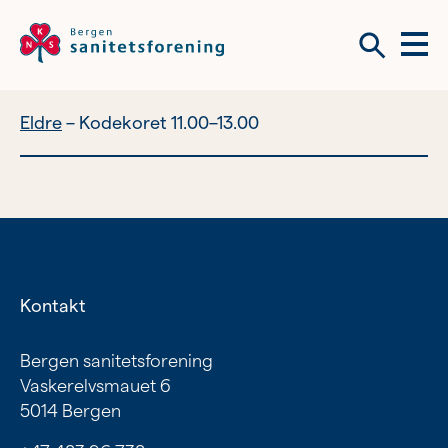
Meny
Søk
Eldre
Kodekoret 11.00–13.00
Vil du bli frivillig?
Om tilbudene våre
Vil du bli frivillig?
Bli medlem
Kontakt
Nyhetsbrev
Om tilbudene våre
Bergen sanitetsforening
Vaskerelvsmauet 6
Kvinnehelse
5014 Bergen