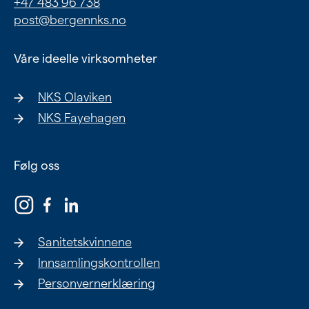
+47 483 96 738
Ung
post@bergennks.no
Eldre
Våre ideelle virksomheter
NKS Olaviken
Om oss
NKS Fayehagen
Siste nytt
Samarbeid
Følg oss
Våre ideelle virksomheter
Sanitetskvinnene
Innsamlingskontrollen
Personvernerklæring