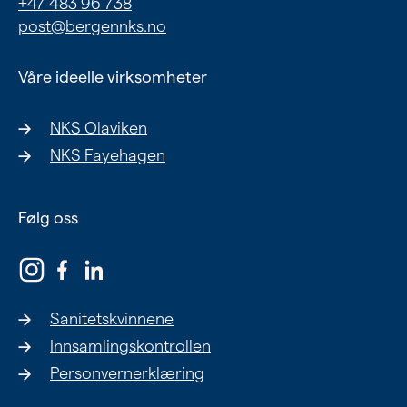
+47 483 96 738
Ung
post@bergennks.no
Eldre
Våre ideelle virksomheter
NKS Olaviken
Om oss
NKS Fayehagen
Siste nytt
Samarbeid
Følg oss
Våre ideelle virksomheter
Sanitetskvinnene
Innsamlingskontrollen
Personvernerklæring