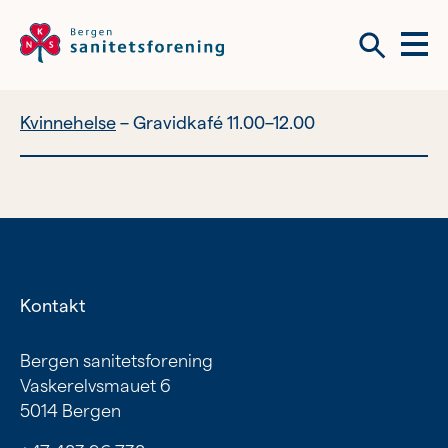
Meny
Søk
Kvinnehelse
Gravidkafé 11.00–12.00
Vil du bli frivillig?
Om tilbudene våre
Vil du bli frivillig?
Bli medlem
Kontakt
Nyhetsbrev
Om tilbudene våre
Bergen sanitetsforening
Vaskerelvsmauet 6
Kvinnehelse
5014 Bergen