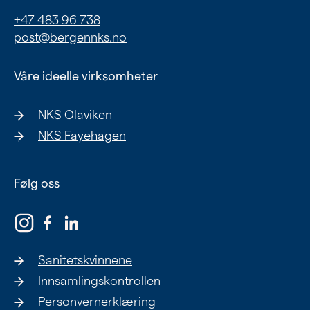
Ung
+47 483 96 738
post@bergennks.no
Eldre
Våre ideelle virksomheter
Om oss
NKS Olaviken
Siste nytt
NKS Fayehagen
Samarbeid
Våre ideelle virksomheter
Følg oss
Sanitetskvinnene
Innsamlingskontrollen
Personvernerklæring