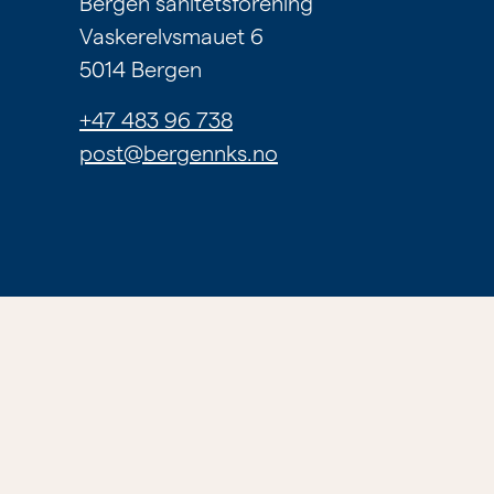
Bergen sanitetsforening
Om
Vaskerelvsmauet 6
tilbudene
5014 Bergen
våre
+47 483 96 738
post@bergennks.no