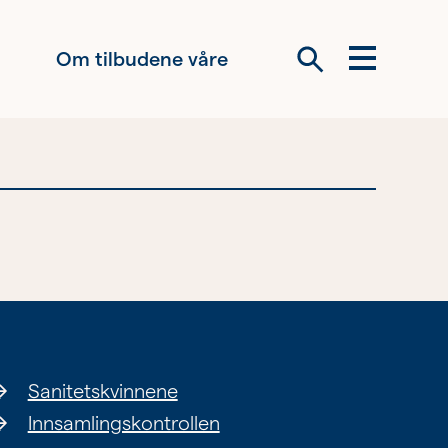
Om tilbudene våre
Meny
Søk
Om oss
Siste nytt
Samarbeid
Våre ideelle
virksomheter
Sanitetskvinnene
Innsamlingskontrollen