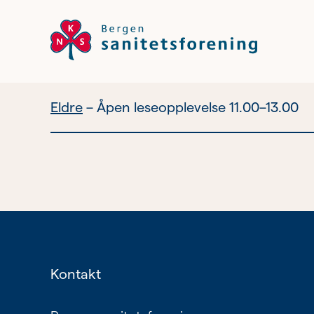
Eldre
Åpen leseopplevelse 11.00–13.00
Vil du bli
frivillig?
Bli medlem
Nyhetsbrev
Kontakt