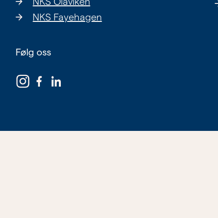
NKS Olaviken
NKS Fayehagen
Følg oss