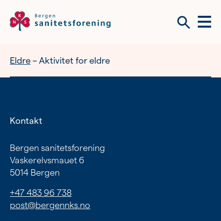
Meny
Søk
Eldre
Aktivitet for eldre
Vil du bli frivillig?
Om tilbudene våre
Vil du bli frivillig?
Kontakt
Bli medlem
Bergen sanitetsforening
Nyhetsbrev
Vaskerelvsmauet 6
5014 Bergen
Om tilbudene våre
+47 483 96 738
Kvinnehelse
post@bergennks.no